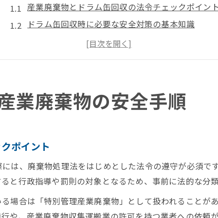
産業廃棄物とドラム缶回収の法令チェックポイン
ドラム缶回収時に必要な安全対策の基本知識
適切な産廃用ドラム缶回収の流れを解説
回収業者選びで押さえたい産業廃棄物の注意点
ドラム缶回収で発生する費用とその内訳を知る
産廃用ドラム缶の回収方法と処理選び
産業廃棄物の安全手順
ドラム缶回収の流れと産廃用処理の違いを比較
産業廃棄物ドラム缶の処理方法と回収費用の目安
最適なドラム缶回収業者の選び方とポイント
ックポイント
ドラム缶回収に必要な書類や手続きを徹底解説
際には、廃棄物処理法をはじめとした法令の遵守が必須で
産廃用ドラム缶の回収で失敗しないコツとは
すると行政指導や罰則の対象となるため、事前に法的な分
錆びたドラム缶の適切な回収実務とは
いる場合は「特別管理産業廃棄物」として扱われることが
錆びたドラム缶回収の注意点と処分方法を解説
発行や、産業廃棄物収集運搬業の許可を持つ業者への依頼