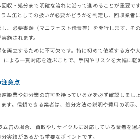
ら回収・処分まで明確な流れに沿って進めることが重要で
法令違反を防ぐドラム缶回収時の注意ポイント
ドラム缶としての扱いが必要かどうかを判定し、回収業者
ドラム缶回収で必要なマニフェスト管理とは
認し、必要書類（マニフェスト伝票等）を発行します。そ
産廃用ドラム缶回収で失敗しない法令チェック
が実施されます。
ドラム缶回収業者を選ぶときに比べたいポイント
保を両立するために不可欠です。特に初めて依頼する方や
信頼できるドラム缶回収業者の選び方ガイド
者」による一貫対応を選ぶことで、手間やリスクを大幅に軽
産業廃棄物ドラム缶回収で重視すべき業者の条件
ドラム缶回収費用と対応範囲の比較方法を解説
の注意点
回収業者の実績や処理方法をチェックするコツ
集運搬業や処分業の許可を持っているかを必ず確認しまし
適正な産廃用ドラム缶回収業者の見極め方
ります。信頼できる業者は、処分方法の説明や費用の明示
ドラム缶の場合、買取やリサイクルに対応している業者を選
処分実績があるかも重要なポイントです。