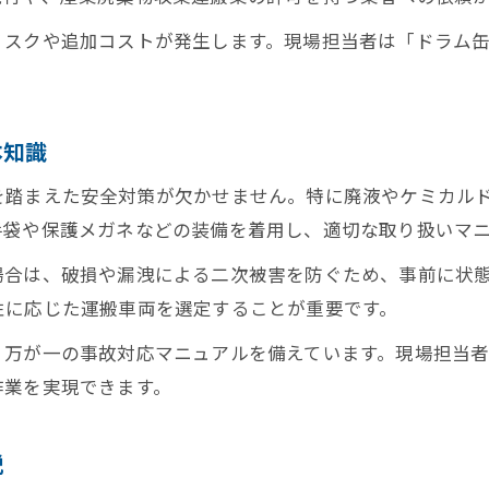
ドラム缶回収で錆びた場合の安全対策を知る
スクや追加コストが発生します。現場担当者は「ドラム缶
産業廃棄物ドラム缶回収の現場実務と費用比較
錆びたドラム缶処分で追加費用が発生する理由
回収業者による錆びたドラム缶の取り扱い実態
本知識
オープンドラム缶の処分費用を見極めるコツ
を踏まえた安全対策が欠かせません。特に廃液やケミカル
オープンドラム缶回収で知っておくべき費用の目
手袋や保護メガネなどの装備を着用し、適切な取り扱いマ
産業廃棄物ドラム缶回収と処分費用の比較ポイン
場合は、破損や漏洩による二次被害を防ぐため、事前に状
オープンドラム缶の処分費用を抑える選び方
性に応じた運搬車両を選定することが重要です。
ドラム缶回収で追加費用が発生するケースとは
、万が一の事故対応マニュアルを備えています。現場担当
産廃用ドラム缶回収のコスト管理術を解説
作業を実現できます。
法令に適合したドラム缶回収の流れと注意点
ドラム缶回収を法令に沿って進める実務の流れ
説
産業廃棄物ドラム缶回収の法的要件と手続き