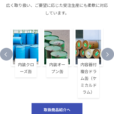
広く取り扱い、ご要望に応じた受注生産にも柔軟に対応
しています。
ー
内装クロ
内装オー
内容器付
缶
ーズ缶
プン缶
複合ドラ
ム缶（ケ
ミカルド
ラム）
取扱商品紹介へ